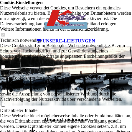
Cookie-Einstellungen
Diese Webseite verwendet Cookies, um Besuchern ein optimales
Nutzererlebnis zu bieten. Bestimmte Inhalte von Drittanbietern werden
nur angezeigt, wenn die entsprechende Option aktiviert ist. Die
Datenverarbeitung kann dann auch in einem Drittland erfolgen.
Weitere Informationen hierzu in der Datenschutzerklärung.
Technisch notwendige
UNSERE-LEISTUNGEN
Diese Cookies sind zum Betrieb der Webseite notwendig, z.B. zum
Schutz vor Hackerangriffen und zur Gewährleistung eines
konsistenten und der Nachfrage angepassten Erscheinungsbilds der
Seite.
Analytische
Diese Cookies werden verwendet, um das Nutzererlebnis weiter zu
optimieren. Hierunter fallen auch Statistiken, die dem
Webseitenbetreiber von Drittanbietern zur Verfügung gestellt werden,
sowie die Ausspielung von personalisierter Werbung durch die
Nachverfolgung der Nutzeraktivität über verschiedene Webseiten.
Drittanbieter-Inhalte
Diese Webseite bietet möglicherweise Inhalte oder Funktionalitäten an,
Unsere Leistungen
die von Drittanbietern eigenverantwortlich zur Verfügung gestellt
werden. Diese Drittanbieter können eigene Cookies setzen, z.B. um
die Nutzeraktivität zu verfolgen oder ihre Angebote zu personalisieren